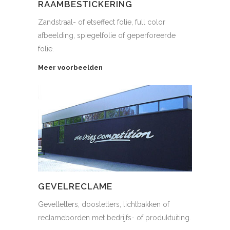
RAAMBESTICKERING
Zandstraal- of etseffect folie, full color
afbeelding, spiegelfolie of geperforeerde
folie.
Meer voorbeelden
GEVELRECLAME
Gevelletters, doosletters, lichtbakken of
reclameborden met bedrijfs- of produktuiting.