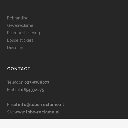
Rebranding
Gevelreclame
Raambestickering
Losse stickers
Diversen
CONTACT
Telefoon
023-5388073
Mobiel
0654332275
Email
info@tobo-reclame.nl
Site
www.tobo-reclame.nl