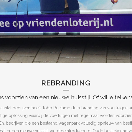
REBRANDING
 voorzien van een nieuwe huisstijl. Of wil je telke
aantal bedrijven heeft Tobo Reclame de rebranding van voertuigen u
tige oplossing waarbij de voertuigen met regelmaat worden voorzie
 En, bedrijven die een bestaand wagenpark volledig opnieuw van besti
at er een nieuwe huisstijl werd geïntroduceerd. Oude bestickering v