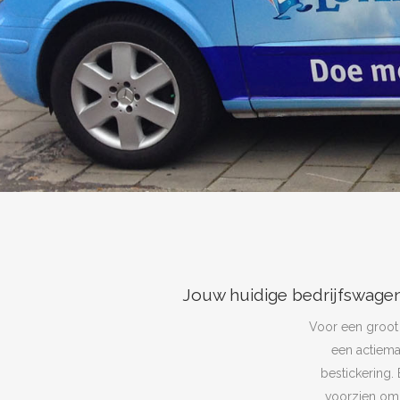
Jouw huidige bedrijfswagens
Voor een groot 
een actiema
bestickering.
voorzien omd