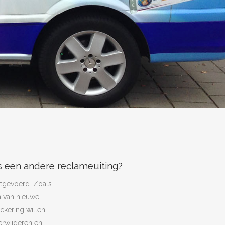
ns een andere reclameuiting?
itgevoerd. Zoals
n van nieuwe
ckering willen
erwijderen en