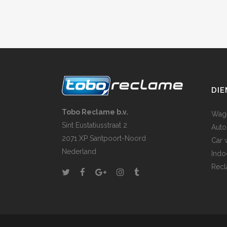
DI
Tobo Reclame b.v.
Wage
Sint Eustatiusstraat 2
Auto
2071 XP Santpoort-Noord
Car 
Nederland
Indo
Rec