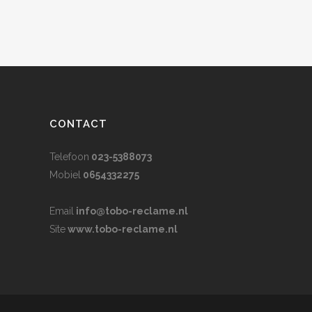
CONTACT
Telefoon
023-5388073
Mobiel
0654332275
Email
info@tobo-reclame.nl
Site
www.tobo-reclame.nl