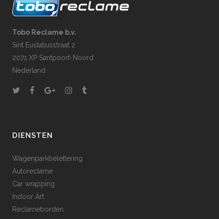
Tobo Reclame b.v.
Sint Eustatiusstraat 2
2071 XP Santpoort-Noord
Nederland
DIENSTEN
Wagenparkbelettering
Autoreclame
Car wrapping
Indoor Art
Reclameborden